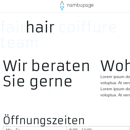
fair
hair
coiffure
team
Wir beraten
Woh
Sie gerne
Lorem ipsum dol
voluptua. At ve
Lorem ipsum dol
voluptua. At ver
Öffnungszeiten
Mo - Fr
9:00 - 12:00