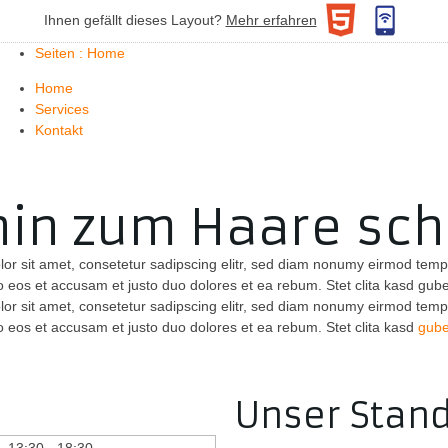
Home
Ihnen gefällt dieses Layout?
Mehr erfahren
Services
Seiten : Home
Kontakt
Home
Services
Kontakt
in zum Haare sch
or sit amet, consetetur sadipscing elitr, sed diam nonumy eirmod temp
ro eos et accusam et justo duo dolores et ea rebum. Stet clita kasd gub
or sit amet, consetetur sadipscing elitr, sed diam nonumy eirmod temp
o eos et accusam et justo duo dolores et ea rebum. Stet clita kasd
gube
Unser Stand
13:30 - 18:30